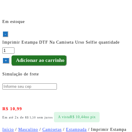
Em estoque
-
Imprimir Estampa DTF Na Camiseta Urso Selfie quantidade
Adicionar ao carrinho
+
Simulação de frete
R$
10,99
A vista
R$
10,44
no pix
Em até 2x de
sem juros
R$
5,50
Início
/
Masculino
/
Camisetas
/
Estampada
/ Imprimir Estampa