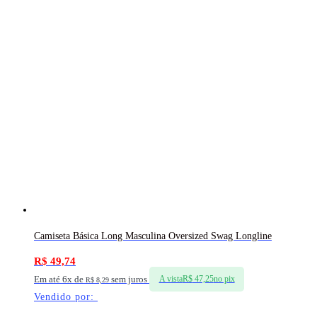
Camiseta Básica Long Masculina Oversized Swag Longline
R$
49,74
Em até 6x de
sem juros
A vista
R$
47,25
no pix
R$
8,29
Vendido por: