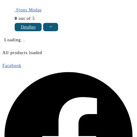
Sjons Modas
0
out of 5
Detalhes
+
Loading...
All products loaded
Facebook