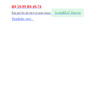
R$
59,99
R$
49,74
Em até 6x de
sem juros
A vista
R$
47,25
no pix
R$
8,29
Vendido por: