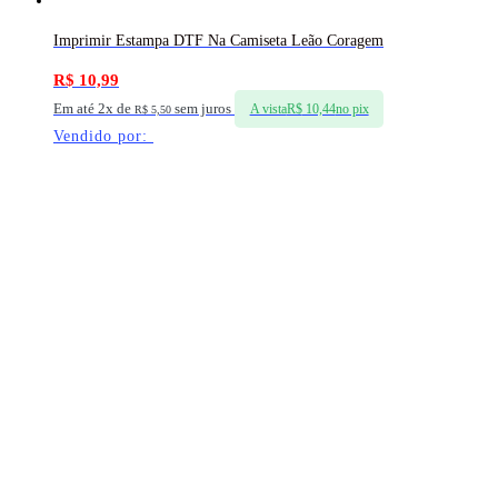
Imprimir Estampa DTF Na Camiseta Leão Coragem
R$
10,99
Em até 2x de
sem juros
A vista
R$
10,44
no pix
R$
5,50
Vendido por: