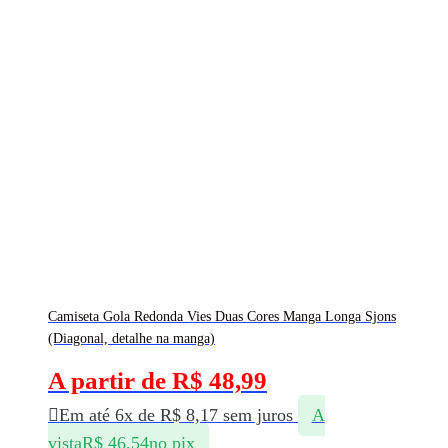
Camiseta Gola Redonda Vies Duas Cores Manga Longa Sjons
(Diagonal, detalhe na manga)
A partir de
R$
48,99
Em até 6x de
R$
8,17
sem juros
A
vista
R$
46,54
no pix