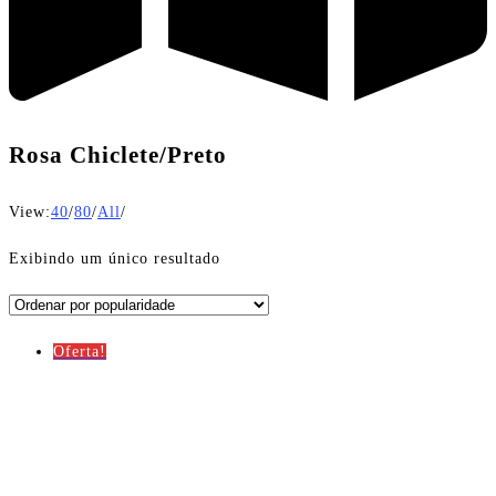
Rosa Chiclete/Preto
View:
40
/
80
/
All
/
Exibindo um único resultado
Oferta!