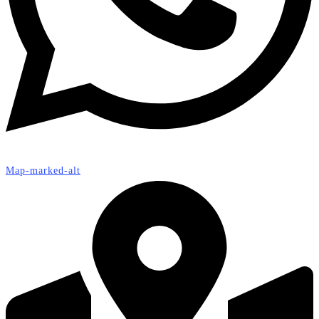
Map-marked-alt