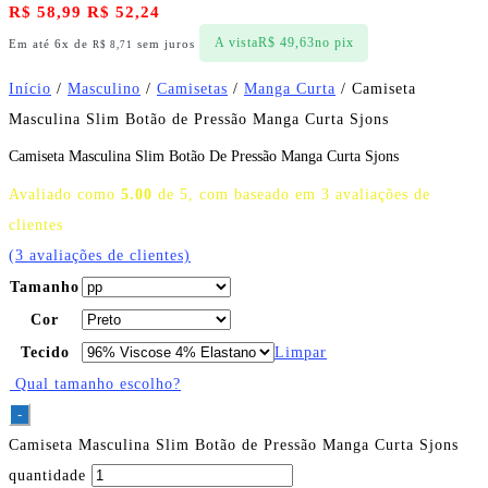
R$
58,99
R$
52,24
A vista
R$
49,63
no pix
Em até 6x de
sem juros
R$
8,71
Início
/
Masculino
/
Camisetas
/
Manga Curta
/ Camiseta
Masculina Slim Botão de Pressão Manga Curta Sjons
Camiseta Masculina Slim Botão De Pressão Manga Curta Sjons
Avaliado como
5.00
de 5, com baseado em
3
avaliações de
clientes
(
3
avaliações de clientes)
Tamanho
Cor
Tecido
Limpar
Qual tamanho escolho?
-
Camiseta Masculina Slim Botão de Pressão Manga Curta Sjons
quantidade