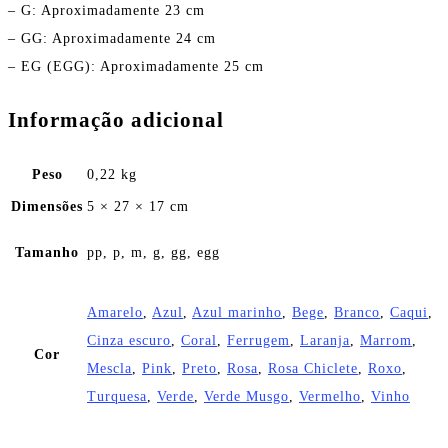
– G: Aproximadamente 23 cm
– GG: Aproximadamente 24 cm
– EG (EGG): Aproximadamente 25 cm
Informação adicional
Peso
0,22 kg
Dimensões
5 × 27 × 17 cm
Tamanho
pp, p, m, g, gg, egg
Amarelo
,
Azul
,
Azul marinho
,
Bege
,
Branco
,
Caqui
,
Cinza escuro
,
Coral
,
Ferrugem
,
Laranja
,
Marrom
,
Cor
Mescla
,
Pink
,
Preto
,
Rosa
,
Rosa Chiclete
,
Roxo
,
Turquesa
,
Verde
,
Verde Musgo
,
Vermelho
,
Vinho