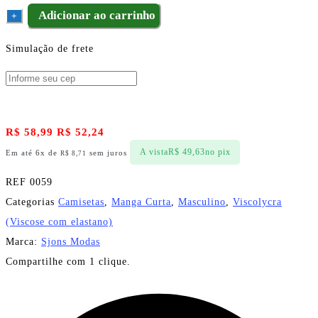
Adicionar ao carrinho
+
Simulação de frete
R$
58,99
R$
52,24
A vista
R$
49,63
no pix
Em até 6x de
sem juros
R$
8,71
REF
0059
Categorias
Camisetas
,
Manga Curta
,
Masculino
,
Viscolycra
(Viscose com elastano)
Marca:
Sjons Modas
Compartilhe com 1 clique.