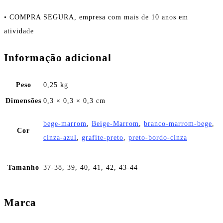
• COMPRA SEGURA, empresa com mais de 10 anos em
atividade
Informação adicional
Peso
0,25 kg
Dimensões
0,3 × 0,3 × 0,3 cm
bege-marrom
,
Beige-Marrom
,
branco-marrom-bege
,
Cor
cinza-azul
,
grafite-preto
,
preto-bordo-cinza
Tamanho
37-38, 39, 40, 41, 42, 43-44
Marca