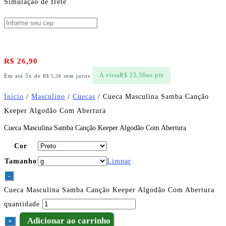
Simulação de frete
R$
26,90
A vista
R$
25,56
no pix
Em até 5x de
sem juros
R$
5,38
Início
/
Masculino
/
Cuecas
/ Cueca Masculina Samba Canção
Keeper Algodão Com Abertura
Cueca Masculina Samba Canção Keeper Algodão Com Abertura
Cor
Tamanho
Limpar
-
Cueca Masculina Samba Canção Keeper Algodão Com Abertura
quantidade
Adicionar ao carrinho
+